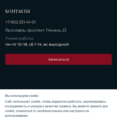
КОНТАКТЫ
+7-902-331-41-01
Ярославль, проспект Ленина, 23
Режим работы:
пн-пт 10-18, сб 1-14, вс выходной
Записаться
Мы используем cookie
© 2010–2026 Институт красоты «Призвание»
Сайт использует cookie, чтобы корректно работать, анализировать
посещаемость и улучшать качество сервиса. Вы можете принять все
Имеются противопоказания. Необходима консультация
cookie, отказаться от необязательных или настроить их
специалиста.
использование.