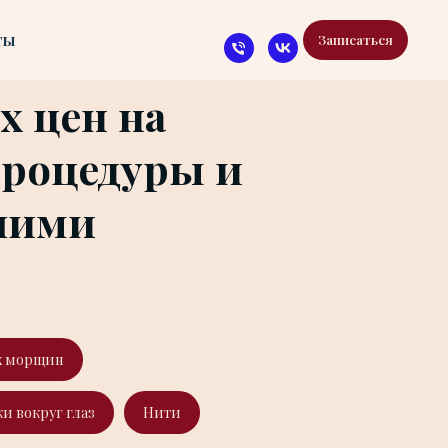
ты
Записаться
х цен на
процедуры и
ашими
х морщин
и вокруг глаз
Нити