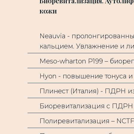
Биоревитализация. Аутолиф
кожи
Neauvia - пролонгированны
кальцием. Увлажнение и л
Meso-wharton P199 – биоре
Hyon - повышение тонуса 
Плинест (Италия) - ПДРН и
Биоревитализация с ПДРН
Полиревитализация – NCTF 