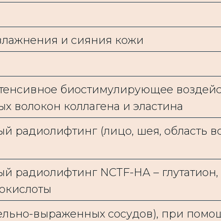
увлажнения и сияния кожи
тенсивное биостимулирующее воздей
ых волокон коллагена и эластина
 радиолифтинг (лицо, шея, область в
й радиолифтинг NCTF-HA – глутатион,
нокислоты
ельно-выраженных сосудов), при помо