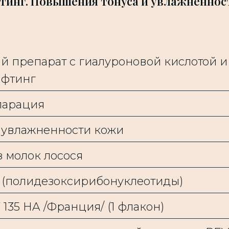
тинг. Повышения тонуса и увлажненнос
й препарат с гиалуроновой кислотой и
ифтинг
парация
и увлажненности кожи
з молок лосося
 (полидезоксирибонуклеотиды)
135 HA /Франция/ (1 флакон)