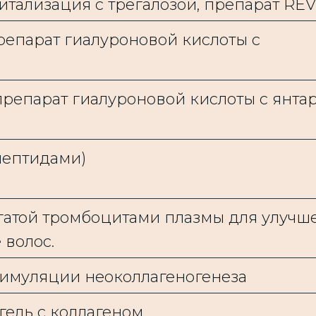
ализация с трегалозой, препарат REV
 препарат гиалуроновой кислоты с
й препарат гиалуроновой кислоты с янта
пептидами)
огатой тромбоцитами плазмы для улучш
 волос.
тимуляции неоколлагеногенеза
гель с коллагеном