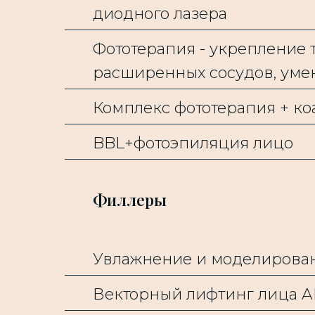
диодного лазера
Фототерапия - укрепление т
расширенных сосудов, ум
Комплекс фототерапия + к
BBL+фотоэпиляция лицо
Филлеры
Увлажнение и моделирован
Векторный лифтинг лица A