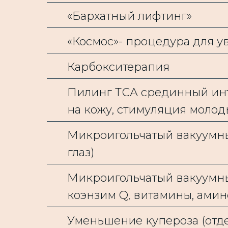
«Бархатный лифтинг»
«Космос»- процедура для 
Карбокситерапия
Пилинг ТСА срединный ин
на кожу, стимуляция молод
Микроигольчатый вакуумный
глаз)
Микроигольчатый вакуумны
коэнзим Q, витамины, ами
Уменьшение купероза (отд