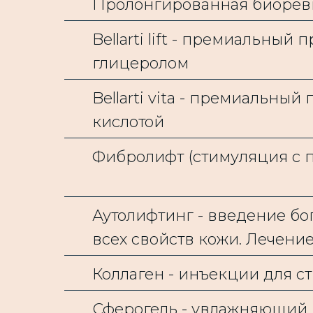
Пролонгированная биоревит
Bellarti lift - премиальный
глицеролом
Bellarti vita - премиальны
кислотой
Фибролифт (стимуляция с 
Аутолифтинг - введение б
всех свойств кожи. Лечение
Коллаген - инъекции для с
Сферогель - увлажняющий 