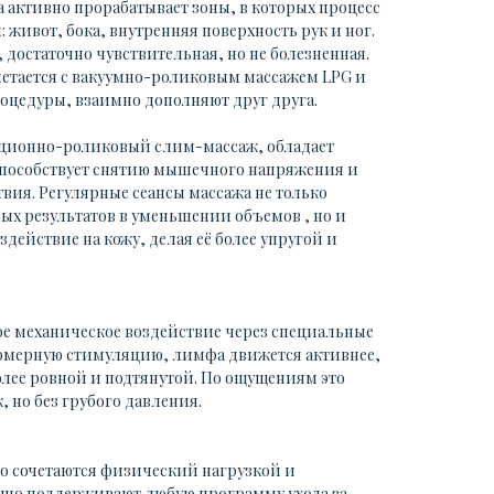
 активно прорабатывает зоны, в которых процесс
 живот, бока, внутренняя поверхность рук и ног.
 достаточно чувствительная, но не болезненная.
етается с вакуумно-роликовым массажем LPG и
роцедуры, взаимно дополняют друг друга.
ационно-роликовый слим-массаж, обладает
пособствует снятию мышечного напряжения и
вия. Регулярные сеансы массажа не только
ых результатов в уменьшении объемов , но и
действие на кожу, делая её более упругой и
е механическое воздействие через специальные
омерную стимуляцию, лимфа движется активнее,
олее ровной и подтянутой. По ощущениям это
 но без грубого давления.
о сочетаются физический нагрузкой и
шо поддерживают любую программу ухода за