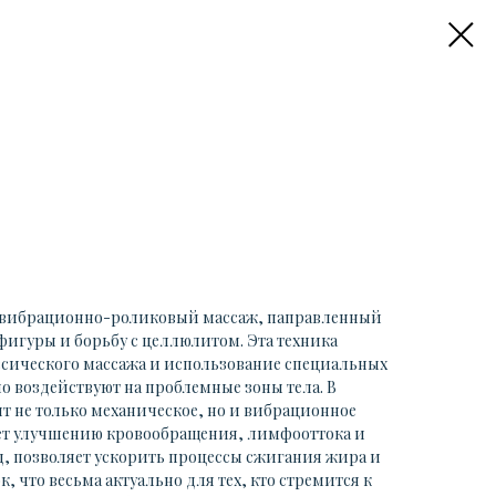
 вибрационно-роликовый массаж, паправленный
игуры и борьбу с целлюлитом. Эта техника
ассического массажа и использование специальных
о воздействуют на проблемные зоны тела. В
т не только механическое, но и вибрационное
ует улучшению кровообращения, лимфооттока и
д, позволяет ускорить процессы сжигания жира и
, что весьма актуально для тех, кто стремится к