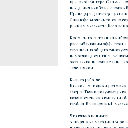
красивой фигуре. Слимсфера
похудения наиболее сложный:
Процедура длится 30-50 мин,
Слимсфера очень хорошо соч
ручным массажем. Все эти п
Кроме того, активный вибр
расслабляющим эффектом, с
улучшению общего самочувст
помогают достигнуть желаем
оказывают положительное воз
эластичной.
Как это работает
В основе методики ритмично
сферы. Ткани получают равн
кожа постепенно выглядит б
глубокий аппаратный массаж,
Что важно понимать
Аппаратные методики хорош
правильным питанием, хоро