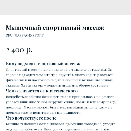
Мышечный спортивный массаж
SKU:
MASSAGE-SPORT
р.
2 400
Кому подходит спортивный массаж
Спортивный массаж нужен далеко не только спортсменам. Он
хорошо подходит тем, кто тренируется, много ходит, работает
физически или постоянно сидит и накопил плотные мышечные
зажимы. Здесь задача — вернуть мышцам рабочее состояние.
Чем отличается от классического
Воздействие обычно более активное и прицельное. Специалист
уделяет внимание зонам нагрузки: спине, ногам, плечевому поясу,
пояснице. Массаж может быть чувствительным, но не должен
превращаться в испытание на выносливость.
Что почувствуете после
Мышцы становятся более мягкими, движения свободнее, уходит
ощущение забитости. Иногда на следующий день есть лёгкая