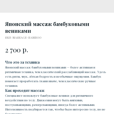
Японский массаж бамбуковыми
вениками
SKU:
MASSAGE-BAMBOO
р.
2 700
Что это за техника
Японский массаж бамбуковыми вениками — более активная и
ритмичная техника, чем классический расслабляющий массаж. Здесь
есть ритм, звук, лёгкая бодрость и необычные ощущения. Бамбук
помогает проработать ткани иначе, чем классические ручные
техники.
Как проходит массаж
Специалист использует бамбуковые веники для ритмичного
воздействия по телу. Движения могут быть мягкими,
постукивающими, разогревающими, иногда более активными.
Интенсивность подбирается так, чтобы было интересно телу, но не
болезненно.