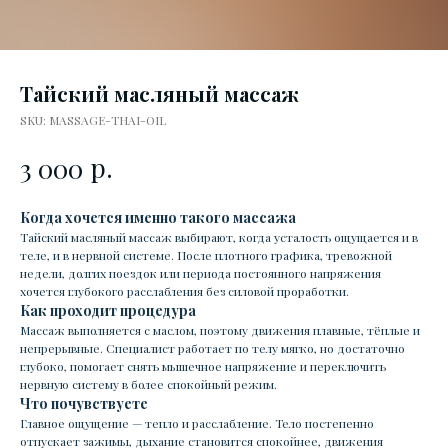
Тайский масляный массаж
SKU:
MASSAGE-THAI-OIL
р.
3 000
Когда хочется именно такого массажа
Тайский масляный массаж выбирают, когда усталость ощущается и в
теле, и в нервной системе. После плотного графика, тревожной
недели, долгих поездок или периода постоянного напряжения
хочется глубокого расслабления без силовой проработки.
Как проходит процедура
Массаж выполняется с маслом, поэтому движения плавные, тёплые и
непрерывные. Специалист работает по телу мягко, но достаточно
глубоко, помогает снять мышечное напряжение и переключить
нервную систему в более спокойный режим.
Что почувствуете
Главное ощущение — тепло и расслабление. Тело постепенно
отпускает зажимы, дыхание становится спокойнее, движения