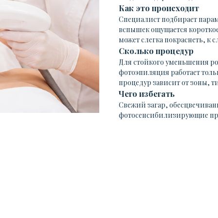
Как это происходит
Специалист подбирает парам
вспышек ощущается короткое
может слегка покраснеть, к 
Сколько процедур
Для стойкого уменьшения рос
фотоэпиляция работает тольк
процедур зависит от зоны, 
Чего избегать
Свежий загар, обесцвечиван
фотосенсибилизирующие преп