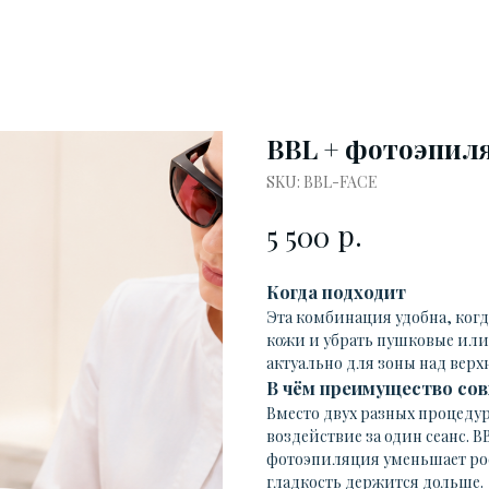
BBL + фотоэпил
SKU:
BBL-FACE
р.
5 500
Когда подходит
Эта комбинация удобна, когд
кожи и убрать пушковые или
актуально для зоны над верх
В чём преимущество со
Вместо двух разных процедур
воздействие за один сеанс. B
фотоэпиляция уменьшает рост
гладкость держится дольше.