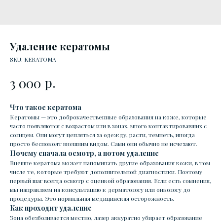
Удаление кератомы
SKU:
KERATOMA
р.
3 000
Что такое кератома
Кератомы — это доброкачественные образования на коже, которые
часто появляются с возрастом или в зонах, много контактировавших с
солнцем. Они могут цепляться за одежду, расти, темнеть, иногда
просто беспокоят внешним видом. Сами они обычно не исчезают.
Почему сначала осмотр, а потом удаление
Внешне кератома может напоминать другие образования кожи, в том
числе те, которые требуют дополнительной диагностики. Поэтому
первый шаг всегда осмотр с оценкой образования. Если есть сомнения,
мы направляем на консультацию к дерматологу или онкологу до
процедуры. Это нормальная медицинская осторожность.
Как проходит удаление
Зона обезболивается местно, лазер аккуратно убирает образование