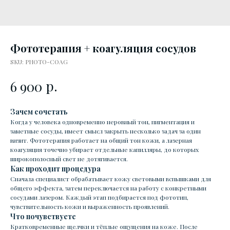
Фототерапия + коагуляция сосудов
SKU:
PHOTO-COAG
р.
6 900
Зачем сочетать
Когда у человека одновременно неровный тон, пигментация и
заметные сосуды, имеет смысл закрыть несколько задач за один
визит. Фототерапия работает на общий тон кожи, а лазерная
коагуляция точечно убирает отдельные капилляры, до которых
широкополосный свет не дотягивается.
Как проходит процедура
Сначала специалист обрабатывает кожу световыми вспышками для
общего эффекта, затем переключается на работу с конкретными
сосудами лазером. Каждый этап подбирается под фототип,
чувствительность кожи и выраженность проявлений.
Что почувствуете
Кратковременные щелчки и тёплые ощущения на коже. После