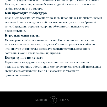
Важно, что мезотерапия не бывает «одной на всех»: состав и зона
выбираются после осмотра.
Как проходит процедура
Врач оценивает кожу, уточняет жалобы и подбирает препарат. Затем
активный состав вводится небольшими инъекциями по выбранной
зоне. Ощущения терпимые, при необходимости используется
обезболивание.
Курс или один визит
Мезотерапия работает накопительно. После одного сеанса кожа
может выглядеть свежее, но для стабильного результата обычно
нужен курс. Количество процедур зависит от зоны, исходного
состояния кожи и выбранной программы.
Когда лучше не делать
Беременность, грудное вскармливание, активные воспаления,
кожные инфекции, обострение хронических заболеваний, нарушения
свёртываемости крови. Перед началом врач уточняет
противопоказания.
Tilda
Made on