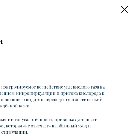
я
 контролируемое воздействие углекислого газа на
илением микроциркуляции и притока кислорода к
и внешнего вида это переводится в более свежий
ждённой кожи.
жении тонуса, отёчности, признаках усталости
е, которая «не отвечает» на обычный уход и
 стимуляции.