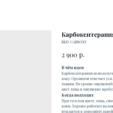
Карбокситерапи
SKU:
CARBOXY
р.
2 900
В чём идея
Карбокситерапия использует
кожу. Организм отвечает ус
тканям. На уровне ощущений 
цвет лица и ощущение пробу
Когда подходит
При тусклом цвете лица, сни
кожи. Хорошо работает на кож
нуждается в дополнительной