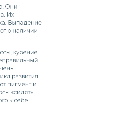
а. Они
а. Их
ка. Выпадение
уют о наличии
ссы, курение,
неправильный
ечень
цикл развития
ют пигмент и
осы «сидят»
го к себе