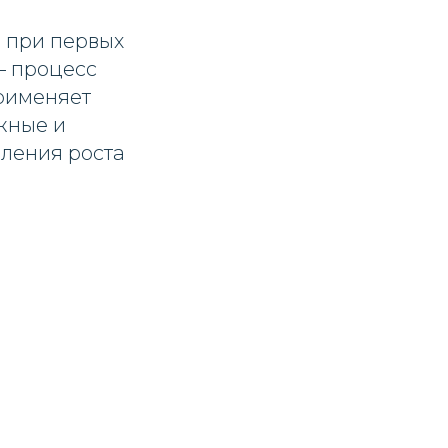
 при первых
– процесс
рименяет
жные и
ления роста