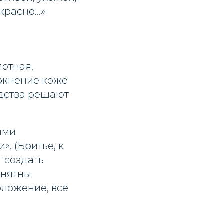
екрасно…»
лотная,
лажнение коже
дства решают
ими
. (Бритье, к
т создать
онятны
оложение, все