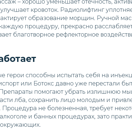
ссаж – хорошо уменьшает отечность, актив
улучшает кровоток. Радиолифтинг уплотня
лактирует образование морщин. Ручной ма
каждую процедуру, прекрасно расслабляе
вает благотворное рефлекторное воздейств
работает
е герои способны испытать себя на инъек
испорт или Ботокс давно уже перестали бы
 Препараты помогают убрать излишнюю м
ласти лба, сохранить лицо молодым и привл
 Процедура не болезненная, требует некот
алкоголе и банных процедурах, зато практ
 окружающих.