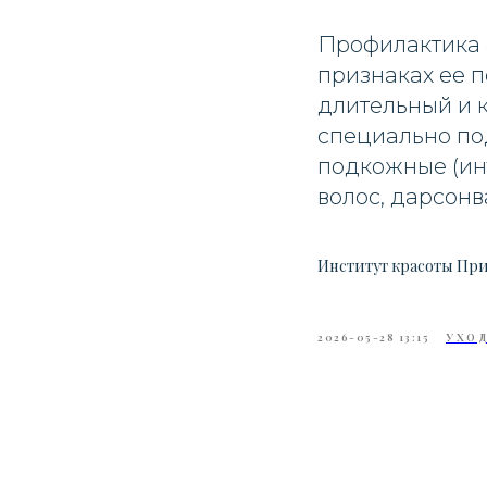
Профилактика 
признаках ее п
длительный и 
специально по
подкожные (ин
волос, дарсонв
Институт красоты Пр
2026-05-28 13:15
УХОД