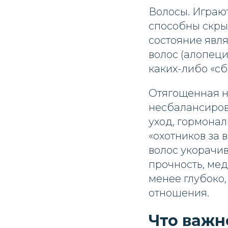
Волосы. Играю
способны скрыв
состояние явл
волос (алопеци
каких-либо «сб
Отягощенная на
несбалансиров
уход, гормона
«охотников за 
волос укорачив
прочность, мед
менее глубоко
отношения.
Что важн