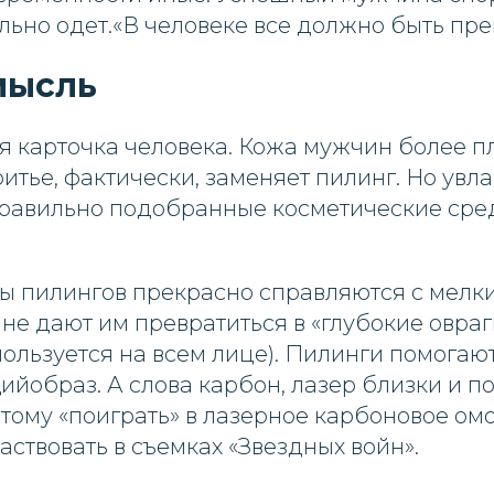
льно одет.«В человеке все должно быть пр
мысль
я карточка человека. Кожа мужчин более п
итье, фактически, заменяет пилинг. Но ув
равильно подобранные косметические сре
ы пилингов прекрасно справляются с мелк
е дают им превратиться в «глубокие овраги»
пользуется на всем лице). Пилинги помогаю
йобраз. А слова карбон, лазер близки и п
тому «поиграть» в лазерное карбоновое ом
частвовать в съемках «Звездных войн».