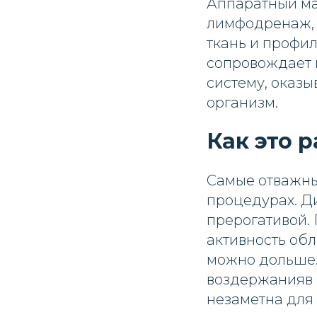
Аппаратный ма
лимфодренаж, 
ткань и профи
сопровождает 
систему, оказы
организм.
Как это 
Самые отважны
процедурах. Д
прерогативой.
активность об
можно дольше.
воздержанияв 
незаметна для