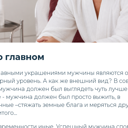
о главном
лавными украшениями мужчины являются о
рный уровень. А как же внешний вид? В со
 мужчина должен был выглядеть чуть лучше
 - мужчина должен был просто выжить, в
ные –стяжать земные блага и меряться дру
того…
временности иные. Успешный мужчина спор