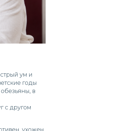
стрый ум и
ветские годы
 обезьяны, в
г с другом
тивен, ухожен,