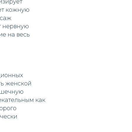
изирует
ет кожную
ссаж
т нервную
ие на весь
ционных
ть женской
ышечную
екательным как
орого
ически