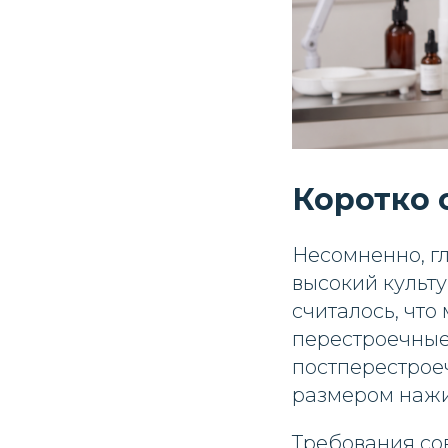
Коротко 
Несомненно, г
высокий культу
считалось, что
перестроечные
постперестроеч
размером нажи
Требования со