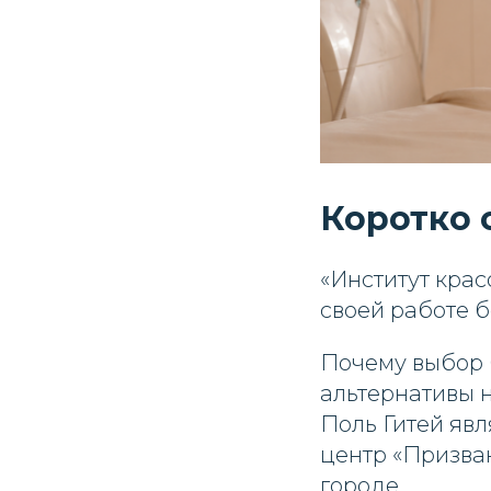
Коротко 
«Институт кра
своей работе бо
Почему выбор 
альтернативы 
Поль Гитей яв
центр «Призва
городе.