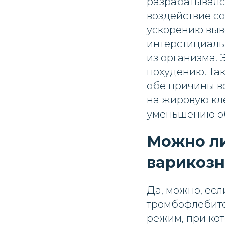
разрабатывалс
воздействие со
ускорению выв
интерстициальн
из организма. 
похудению. Та
обе причины во
на жировую кл
уменьшению о
Можно ли
варикозн
Да, можно, ес
тромбофлебито
режим, при кот