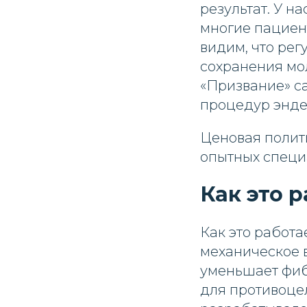
результат. У н
многие пациен
видим, что рег
сохранения мол
«Призвание» с
процедур энде
Ценовая полит
опытных специ
Как это 
Как это работа
механическое 
уменьшает фиб
для противоце