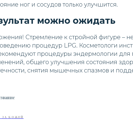
тояние ног и сосудов только улучшится.
зультат можно ожидать
ожения! Стремление к стройной фигуре – н
роведению процедур LPG. Косметологи инст
екомендуют процедуры эндермологии для
менений, общего улучшения состояния здор
ечности, снятия мышечных спазмов и под
извание
 ЗА КОЖЕЙ