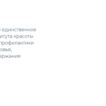
е единственное
итута красоты
 профилактики
овья,
держания