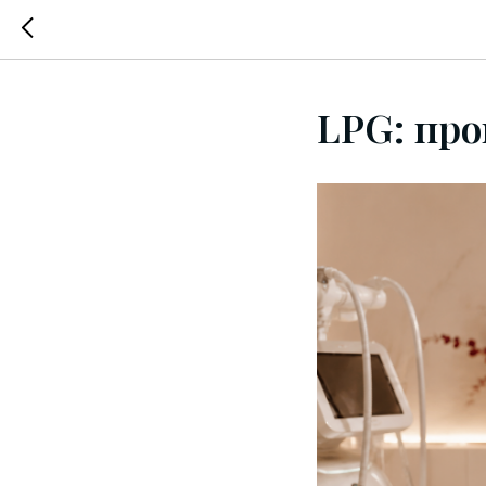
LPG: про