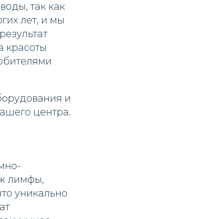
воды, так как
их лет, и мы
результат
а красоты
любителями
борудования и
ашего центра.
мно-
ж лимфы,
что уникально
ат