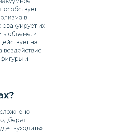
 вакуумное
способствует
болизма в
 эвакуирует их
 в объеме, к
действует на
а воздействие
 фигуры и
ах?
 осложнено
подберет
удет «уходить»