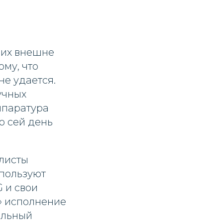
жих внешне
му, что
не удается.
учных
ппаратура
о сей день
алисты
пользуют
 и свои
и» исполнение
альный