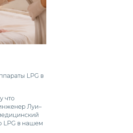
аппараты LPG в
у что
 инженер Луи–
 медицинский
р LPG в нашем