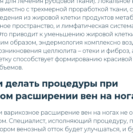
я для лечения рубцовой ткани). Локальное
вместно с трехмерной проработкой ткани, 
едения из жировой клетки продуктов мета
ое пространство, и лимфатическая система
Это приводит к уменьшению жировой клетки
ким образом, эндермология комплексно воз
зникновения целлюлита – отеки и фиброз, 
етку способствует формированию красивой
бъемов.
 делать процедуры при
ом расширении вен на ног
ли варикозное расширение вен на ногах не
м. Специалист, исполняющий процедуру, 
ором венозный отток будет улучшаться, и б