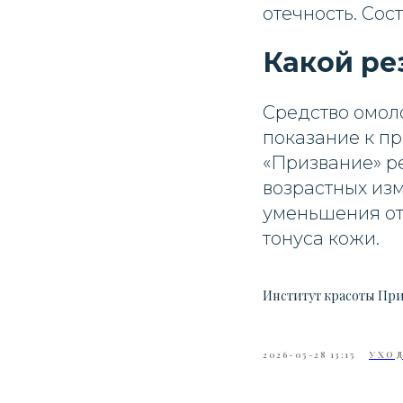
отечность. Сос
Какой ре
Средство омол
показание к п
«Призвание» р
возрастных из
уменьшения от
тонуса кожи.
Институт красоты Пр
2026-05-28 13:15
УХОД