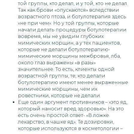
той группы, кто делал, и у той, кто не делал.
Так как брови «опускаются» вследствии
возрастного птоза, и ботулотерапия здесь
«не при чем». Но у той группы, которые
начали делать процедуры ботулотерапии
вовремя, мы не увидим глубоких
мимических морщин, а у тех пациентов,
которые не делали ботулотерапию-
мимические морщины межбровья, лба,
около глаз выражены «в разы»
значительнее. То есть, клиенты одной
возрастной группы, те, кто делали
ботулотерапию имеют менее выраженные
мимические морщины, чем их
ровестники, которые не делали.
Еще один аргумент противников – «это яд,
который наносит вред здоровью». На это
есть очень простой ответ- «В ложке
лекарство, в чашке яд». Те дозировки,
которые используются в косметологии –