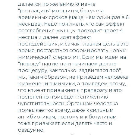
делается по желанию клиента
"разгладить" морщины, без учета
временных сроков (чаще, чем один раз в 6
месяцев). Надо понимать, что сам эффект
расслабления мышцы проходит через 4
месяца и далее идет эффект
последействия, и самая главная цель в это
время, постараться сформировать новый
мимический стереотип. Если мы идем на
"поводу" пациента и начинаем делать
процедуру, как только "задвигался лоб",
мы, таким образом, не приведем человека
к изменению мимики, а приведем к тому,
что клиент привыкнет к препарату и это
постепенно приведет к снижению
чувствительности. Организм человека
привыкает ко всему, даже к сильным
антибиотикам, поэтому и к ботулинам
тоже привыкает, если делать часто и
бездумно.