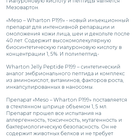
гиалуроновую кислоту и пептиды является
Мезовартон.
«Meso – Wharton P199» - новый инъекционный
препарат для интенсивной репарации и
омоложения кожи лица, шеи и декольте после
40 лет. Содержит высокомолекулярную
биосинтетическую гиалуроновую кислоту в
концентрации 1, 5%. И полипептид-
Wharton Jelly Peptide P199 – синтетический
аналог эмбрионального пептида и комплекс
из аминокислот, витаминов, факторов роста,
инкапсулированных в наносомы.
Препарат «Meso – Wharton P199» поставляется
в стеклянном шприце объемом 1, 5 мл.
Препарат прошел все испытания на
аллергенность, токсичность, мутагенность и
бактериологическую безопасность. Он не
содержит животных белков и не требует