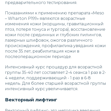
предварительного тестирования.
Показаниями к применению препарата «Meso
– Wharton P199» являются возрастные
изменения кожи (морщины, гравитационный
птоз, потеря тонуса и тургора), восстановление
кожи после срединных и глубоких пилингов,
лазерных шлифовок, ожогов различного
происхождения, профилактика увядания кожи
после 35 лет, реабилитация кожи в
послеоперационном периоде.
Интенсивный курс процедур для возрастной
группы 35-40 лет составляет 2-4 сеанса 1 раз в 2-
4 недели, поддерживающий - 1 раз в 6-8
недель. Для более старшей возрастной группы
интенсивный курс увеличивается.
Векторный лифтинг
Векторный лифтинг- это методика введения